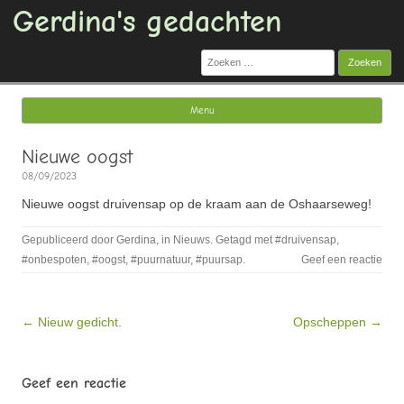
Gerdina's gedachten
Zoeken
naar:
Menu
Ga naar de inhoud
Nieuwe oogst
08/09/2023
Nieuwe oogst druivensap op de kraam aan de Oshaarseweg!
Gepubliceerd door
Gerdina
, in
Nieuws
. Getagd met
#druivensap
,
#onbespoten
,
#oogst
,
#puurnatuur
,
#puursap
.
Geef een reactie
Bericht navigatie
← Nieuw gedicht.
Opscheppen →
Geef een reactie