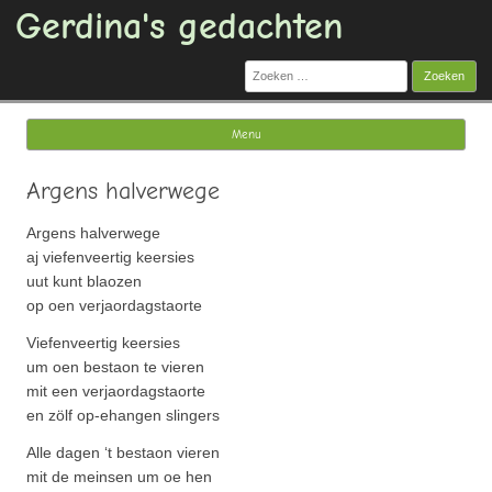
Gerdina's gedachten
Zoeken
naar:
Menu
Ga naar de inhoud
Argens halverwege
Argens halverwege
aj viefenveertig keersies
uut kunt blaozen
op oen verjaordagstaorte
Viefenveertig keersies
um oen bestaon te vieren
mit een verjaordagstaorte
en zölf op-ehangen slingers
Alle dagen ‘t bestaon vieren
mit de meinsen um oe hen