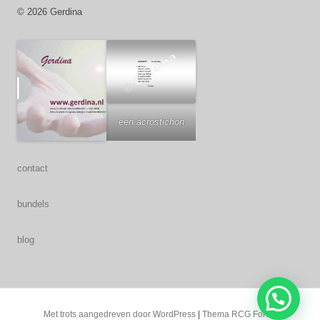
© 2026 Gerdina
een acrostichon
contact
bundels
blog
Met trots aangedreven door WordPress
|
Thema RCG Forest