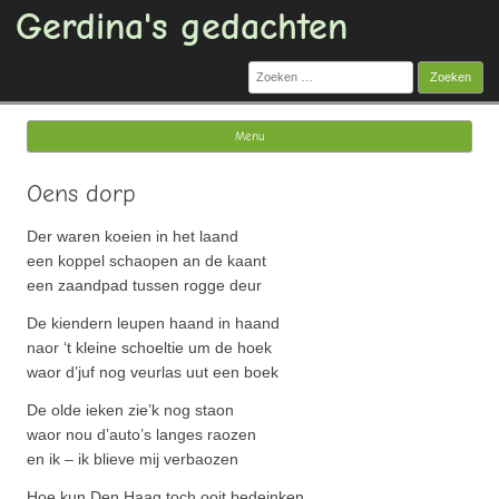
Gerdina's gedachten
Zoeken
naar:
Menu
Ga naar de inhoud
Oens dorp
Der waren koeien in het laand
een koppel schaopen an de kaant
een zaandpad tussen rogge deur
De kiendern leupen haand in haand
naor ‘t kleine schoeltie um de hoek
waor d’juf nog veurlas uut een boek
De olde ieken zie’k nog staon
waor nou d’auto’s langes raozen
en ik – ik blieve mij verbaozen
Hoe kun Den Haag toch ooit bedeinken