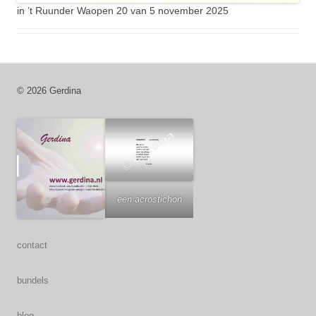
in ’t Ruunder Waopen 20 van 5 november 2025
© 2026 Gerdina
een acrostichon
contact
bundels
blog