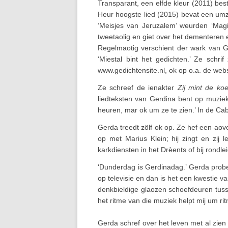
Transparant, een elfde kleur (2011) bes
Heur hoogste lied (2015) bevat een umze
‘Meisjes van Jeruzalem’ weurden ‘Magi
tweetaolig en giet over het dementeren 
Regelmaotig verschient der wark van Ge
‘Miestal bint het gedichten.’ Ze schri
www.gedichtensite.nl, ok op o.a. de we
Ze schreef de ienakter
Zij mint de koe
liedteksten van Gerdina bent op muziek
heuren, mar ok um ze te zien.’ In de Cab
Gerda treedt zölf ok op. Ze hef een ao
op met Marius Klein; hij zingt en zij l
karkdiensten in het Drèents of bij rondle
‘Dunderdag is Gerdinadag.’ Gerda probee
op televisie en dan is het een kwestie va
denkbieldige glaozen schoefdeuren tuss
het ritme van die muziek helpt mij um rit
Gerda schref over het leven met al zien 