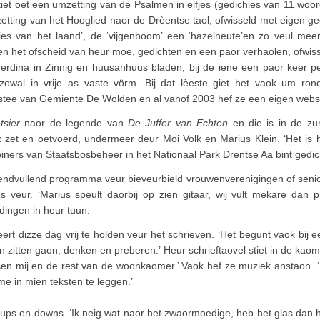
tiet oet een umzetting van de Psalmen in elfjes (gedichies van 11 woo
tting van het Hooglied naor de Drèentse taol, ofwisseld met eigen ged
es van het laand’, de ‘vijgenboom’ een ‘hazelneute’en zo veul mee
en het ofscheid van heur moe, gedichten en een paor verhaolen, ofwiss
rdina in Zinnig en huusanhuus bladen, bij de iene een paor keer per
f zowal in vrije as vaste vörm. Bij dat lèeste giet het vaok um ro
bstee van Gemiente De Wolden en al vanof 2003 hef ze een eigen websi
tsier
naor de legende van
De Juffer van Echten
en die is in de z
 zet en oetvoerd, undermeer deur Moi Volk en Marius Klein. ‘Het is h
iners van Staatsbosbeheer in het Nationaal Park Drentse Aa bint gedich
vendvullend programma veur bieveurbield vrouwenverenigingen of sen
es veur. ‘Marius speult daorbij op zien gitaar, wij vult mekare dan 
idingen in heur tuun.
rt dizze dag vrij te holden veur het schrieven. ‘Het begunt vaok bij e
n zitten gaon, denken en preberen.’ Heur schrieftaovel stiet in de kaomer.
en mij en de rest van de woonkaomer.’ Vaok hef ze muziek anstaon. ‘Li
me in mien teksten te leggen.’
ups en downs. ‘Ik neig wat naor het zwaormoedige, heb het glas dan half