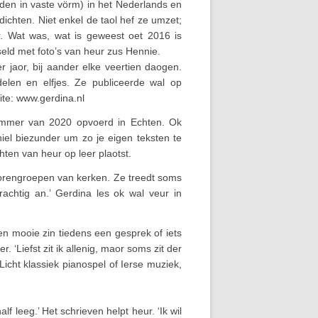
rden in vaste vörm) in het Nederlands en
ichten. Niet enkel de taol hef ze umzet;
r. Wat was, wat is geweest oet 2016 is
eld met foto’s van heur zus Hennie.
 jaor, bij aander elke veertien daogen.
ndelen en elfjes. Ze publiceerde wal op
te: www.gerdina.nl
ummer van 2020 opvoerd in Echten. Ok
iel biezunder um zo je eigen teksten te
ten van heur op leer plaotst.
iorengroepen van kerken. Ze treedt soms
prachtig an.’ Gerdina les ok wal veur in
en mooie zin tiedens een gesprek of iets
 ‘Liefst zit ik allenig, maor soms zit der
cht klassiek pianospel of Ierse muziek,
 leeg.’ Het schrieven helpt heur. ‘Ik wil