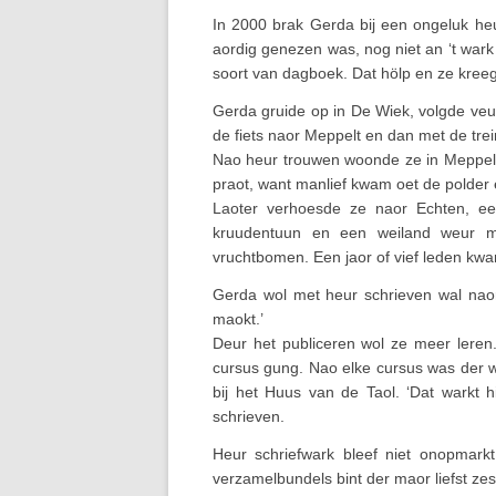
In 2000 brak Gerda bij een ongeluk heu
aordig genezen was, nog niet an ‘t wark
soort van dagboek. Dat hölp en ze kreeg 
Gerda gruide op in De Wiek, volgde veu
de fiets naor Meppelt en dan met de tre
Nao heur trouwen woonde ze in Meppelt
praot, want manlief kwam oet de polder
Laoter verhoesde ze naor Echten, e
kruudentuun en een weiland weur m
vruchtbomen. Een jaor of vief leden kwa
Gerda wol met heur schrieven wal naor
maokt.’
Deur het publiceren wol ze meer leren.
cursus gung. Nao elke cursus was der w
bij het Huus van de Taol. ‘Dat warkt 
schrieven.
Heur schriefwark bleef niet onopmar
verzamelbundels bint der maor liefst ze