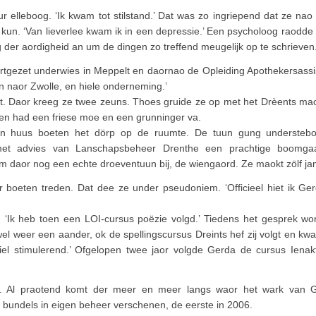
r elleboog. ‘Ik kwam tot stilstand.’ Dat was zo ingriepend dat ze na
 kun. ‘Van lieverlee kwam ik in een depressie.’ Een psycholoog raodde
der aordigheid an um de dingen zo treffend meugelijk op te schrieven. 
rtgezet underwies in Meppelt en daornao de Opleiding Apothekersassis
in naor Zwolle, en hiele onderneming.’
. Daor kreeg ze twee zeuns. Thoes gruide ze op met het Drèents mao
 en had een friese moe en een grunninger va.
en huus boeten het dörp op de ruumte. De tuun gung understeb
et advies van Lanschapsbeheer Drenthe een prachtige boomgaa
m daor nog een echte droeventuun bij, de wiengaord. Ze maokt zölf ja
 boeten treden. Dat dee ze under pseudoniem. ‘Officieel hiet ik Ge
 ‘Ik heb toen een LOI-cursus poëzie volgd.’ Tiedens het gesprek wor
el weer een aander, ok de spellingscursus Dreints hef zij volgt en kw
hiel stimulerend.’ Ofgelopen twee jaor volgde Gerda de cursus Ienak
kt. Al praotend komt der meer en meer langs waor het wark van G
s bundels in eigen beheer verschenen, de eerste in 2006.