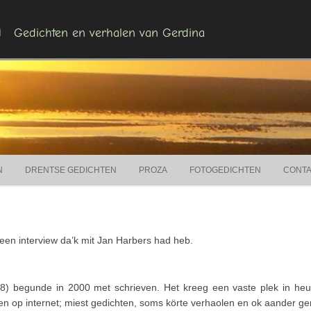
n
Gedichten en verhalen van Gerdina
Ga naar de inhoud
N
DRENTSE GEDICHTEN
PROZA
FOTOGEDICHTEN
CONT
 een interview da’k mit Jan Harbers had heb.
8) begunde in 2000 met schrieven. Het kreeg een vaste plek in heur
n op internet; miest gedichten, soms körte verhaolen en ok aander gen