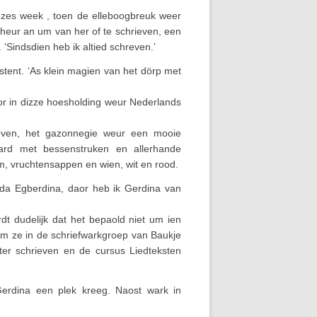
o zes week , toen de elleboogbreuk weer
 heur an um van her of te schrieven, een
‘Sindsdien heb ik altied schreven.’
tent. ‘As klein magien van het dörp met
r in dizze hoesholding weur Nederlands
oven, het gazonnegie weur een mooie
rd met bessenstruken en allerhande
m, vruchtensappen en wien, wit en rood.
rda Egberdina, daor heb ik Gerdina van
dt dudelijk dat het bepaold niet um ien
am ze in de schriefwarkgroep van Baukje
ter schrieven en de cursus Liedteksten
erdina een plek kreeg. Naost wark in