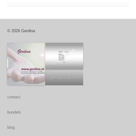
© 2026 Gerdina
een acrostichon
contact
bundels
blog