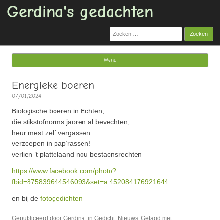
Gerdina's gedachten
Zoeken
naar:
Menu
Ga naar de inhoud
Energieke boeren
07/01/2024
Biologische boeren in Echten,
die stikstofnorms jaoren al bevechten,
heur mest zelf vergassen
verzoepen in pap’rassen!
verlien ’t plattelaand nou bestaonsrechten
https://www.facebook.com/photo?
fbid=875839644546093&set=a.452084176921644
en bij de
fotogedichten
Gepubliceerd door
Gerdina
, in
Gedicht
,
Nieuws
. Getagd met