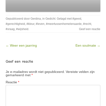
Gepubliceerd door
Gerdina
, in
Gedicht
. Getagd met
#geest
,
#gerechtigheid
,
#kleur
,
#leven
,
#meertussenhemelenaarde
,
#recht
,
#vraag
,
#wijsheid
.
Geef een reactie
Bericht navigatie
← Weer een jaarring
Een soulmate →
Geef een reactie
Je e-mailadres wordt niet gepubliceerd.
Vereiste velden zijn
gemarkeerd met
*
Reactie
*