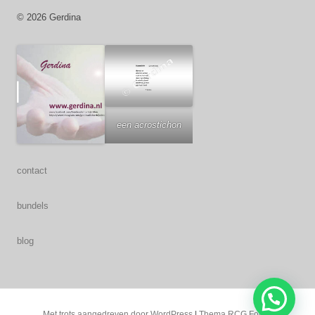
© 2026 Gerdina
een acrostichon
contact
bundels
blog
Met trots aangedreven door WordPress
|
Thema RCG Forest