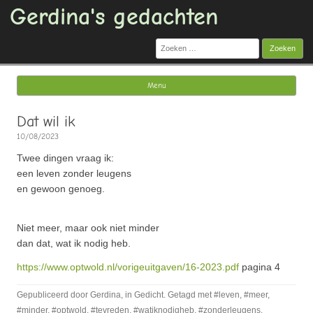
Gerdina's gedachten
Zoeken
naar:
Menu
Ga naar de inhoud
Dat wil ik
10/08/2023
Twee dingen vraag ik:
een leven zonder leugens
en gewoon genoeg.
Niet meer, maar ook niet minder
dan dat, wat ik nodig heb.
https://www.optwold.nl/vorigeuitgaven/16-2023.pdf
pagina 4
Gepubliceerd door
Gerdina
, in
Gedicht
. Getagd met
#leven
,
#meer
,
#minder
,
#optwold
,
#tevreden
,
#watiknodigheb
,
#zonderleugens
.