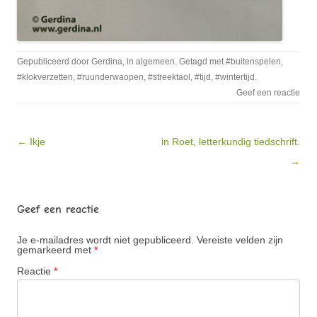
Gepubliceerd door
Gerdina
, in
algemeen
. Getagd met
#buitenspelen
,
#klokverzetten
,
#ruunderwaopen
,
#streektaol
,
#tijd
,
#wintertijd
.
Geef een reactie
Bericht navigatie
← Ikje
in Roet, letterkundig tiedschrift.
→
Geef een reactie
Je e-mailadres wordt niet gepubliceerd.
Vereiste velden zijn
gemarkeerd met
*
Reactie
*