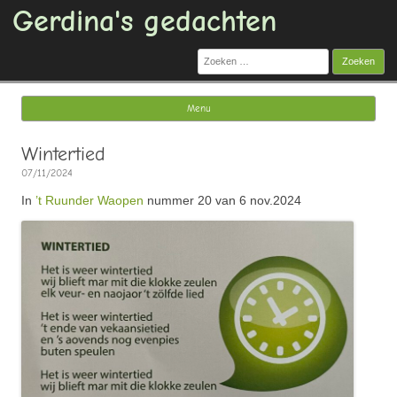
Gerdina's gedachten
Zoeken
naar:
Menu
Ga naar de inhoud
Wintertied
07/11/2024
In
’t Ruunder Waopen
nummer 20 van 6 nov.2024