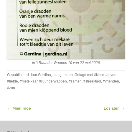
in ’t Ruunder Waopen 10 van 22 mei 2026
Gepubliceerd door
Gerdina
, in
algemeen
. Getagd met
#kleur
,
#leven
,
#liefde
,
#metelkaar
,
#ruunderwaopen
,
#samen
,
#streektaol
,
#vrienden
,
#zon
.
Bericht navigatie
← Mien moe
Loslaten →