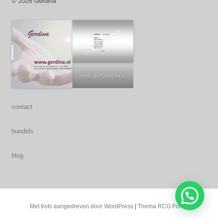
© 2026 Gerdina
een acrostichon
contact
bundels
blog
Met trots aangedreven door WordPress
|
Thema RCG Forest