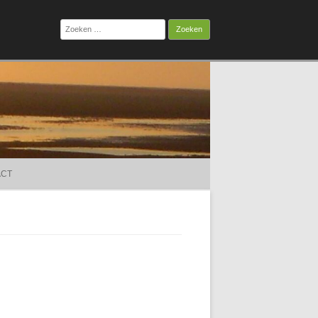
Zoeken
naar:
ACT