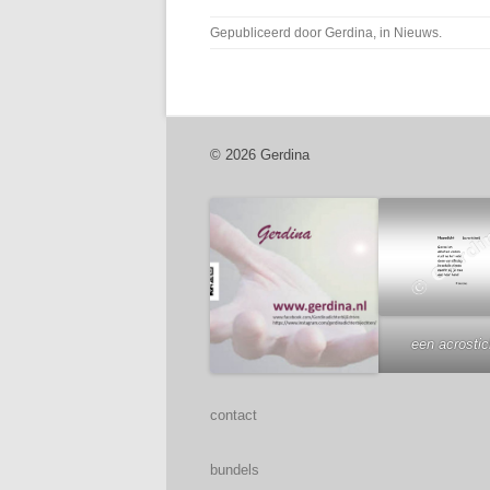
Gepubliceerd door
Gerdina
, in
Nieuws
.
© 2026 Gerdina
een acrosti
contact
bundels