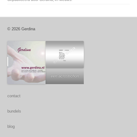
© 2026 Gerdina
een acrostichon
contact
bundels
blog