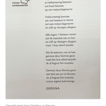
Gepubliceerd door
Gerdina
, in
Nieuws
.