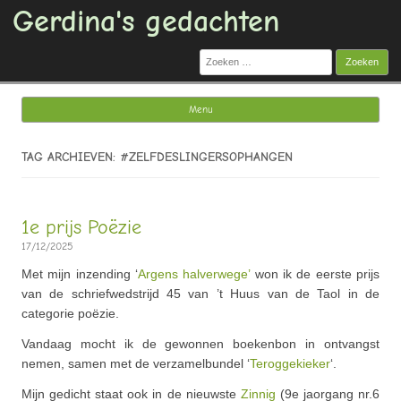
Gerdina's gedachten
Zoeken
naar:
Menu
Ga naar de inhoud
TAG ARCHIEVEN: #ZELFDESLINGERSOPHANGEN
1e prijs Poëzie
17/12/2025
Met mijn inzending ‘
Argens halverwege’
won ik de eerste prijs
van de schriefwedstrijd 45 van ’t Huus van de Taol in de
categorie poëzie.
Vandaag mocht ik de gewonnen boekenbon in ontvangst
nemen, samen met de verzamelbundel ‘
Teroggekieker
‘.
Mijn gedicht staat ook in de nieuwste
Zinnig
(9e jaorgang nr.6