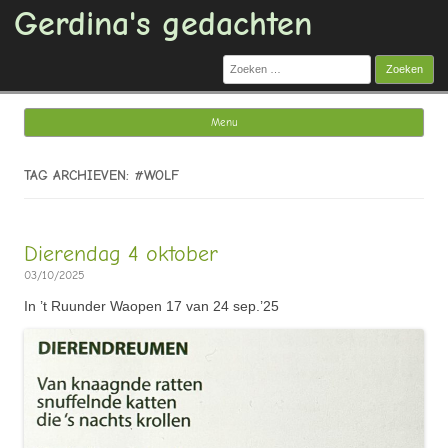
Gerdina's gedachten
Zoeken
naar:
Menu
Ga naar de inhoud
TAG ARCHIEVEN: #WOLF
Dierendag 4 oktober
03/10/2025
In ’t Ruunder Waopen 17 van 24 sep.’25