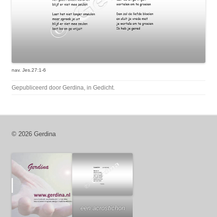
nav. Jes.27:1-6
Gepubliceerd door
Gerdina
, in
Gedicht
.
© 2026 Gerdina
een acrostichon