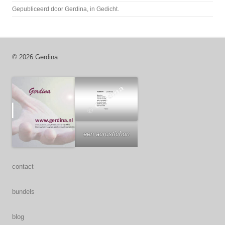
Gepubliceerd door
Gerdina
, in
Gedicht
.
© 2026 Gerdina
een acrostichon
contact
bundels
blog