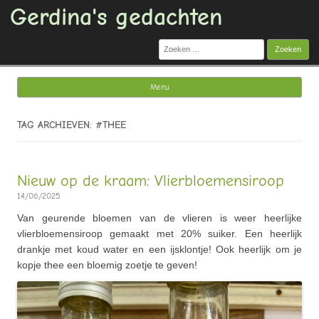
Gerdina's gedachten
Zoeken
naar:
Menu
Ga naar de inhoud
TAG ARCHIEVEN: #THEE
Nieuw op de kraam: Vlierbloemensiroop
14/06/2025
Van geurende bloemen van de vlieren is weer heerlijke
vlierbloemensiroop gemaakt met 20% suiker. Een heerlijk
drankje met koud water en een ijsklontje! Ook heerlijk om je
kopje thee een bloemig zoetje te geven!