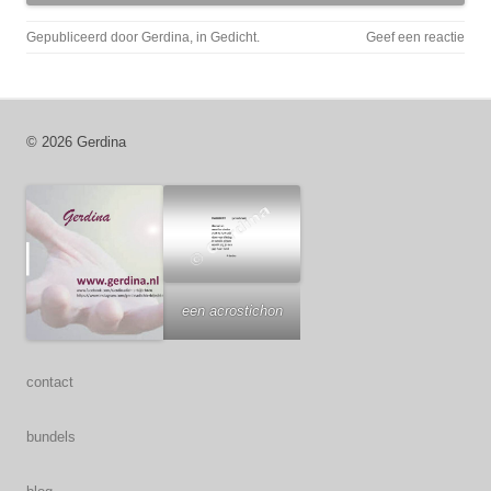
Gepubliceerd door
Gerdina
, in
Gedicht
.
Geef een reactie
© 2026 Gerdina
een acrostichon
contact
bundels