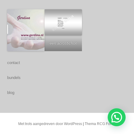
een acrostichon
contact
bundels
blog
Met trots aangedreven door WordPress
|
Thema RCG Forest