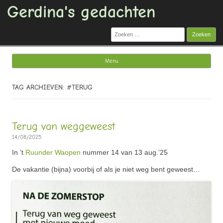
Gerdina's gedachten
Zoeken
naar:
Menu
Ga naar de inhoud
TAG ARCHIEVEN: #TERUG
Terug van weggeweest
14/08/2025
In ’t
Ruunder Waopen
nummer 14 van 13 aug.’25
De vakantie (bijna) voorbij of als je niet weg bent geweest…