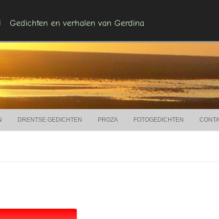
n
Gedichten en verhalen van Gerdina
Ga naar de inhoud
N
DRENTSE GEDICHTEN
PROZA
FOTOGEDICHTEN
CONT