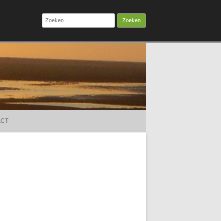
Zoeken
naar:
ACT