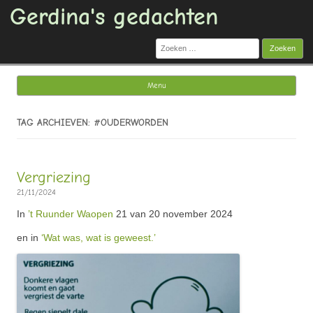
Gerdina's gedachten
Zoeken
naar:
Menu
Ga naar de inhoud
TAG ARCHIEVEN: #OUDERWORDEN
Vergriezing
21/11/2024
In
’t Ruunder Waopen
21 van 20 november 2024
en in
‘Wat was, wat is geweest.’