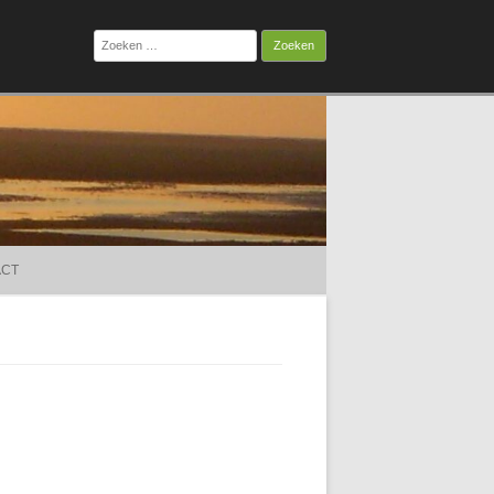
Zoeken
naar:
ACT