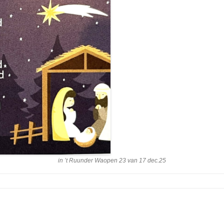
in ’t Ruunder Waopen 23 van 17 dec.25