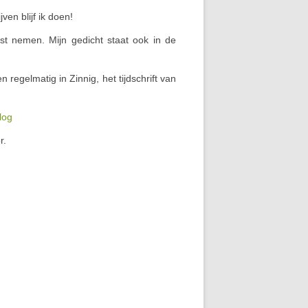
en blijf ik doen!
gst nemen. Mijn gedicht staat ook in de
n regelmatig in Zinnig, het tijdschrift van
log
r.