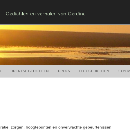
n
Gedichten en verhalen van Gerdina
Ga naar de inhoud
N
DRENTSE GEDICHTEN
PROZA
FOTOGEDICHTEN
CONT
piratie, zorgen, hoogtepunten en onverwachte gebeurtenissen.