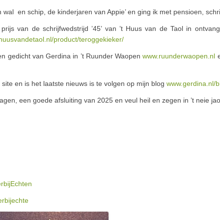
al en schip, de kinderjaren van Appie’ en ging ik met pensioen, schrijv
ijs van de schrijfwedstrijd ’45’ van ’t Huus van de Taol in ontvan
/huusvandetaol.nl/product/teroggekieker/
en gedicht van Gerdina in ’t Ruunder Waopen
www.ruunderwaopen.nl
e
site en is het laatste nieuws is te volgen op mijn blog
www.gerdina.nl/b
agen, een goede afsluiting van 2025 en veul heil en zegen in ’t neie jao
rbijEchten
rbijechte