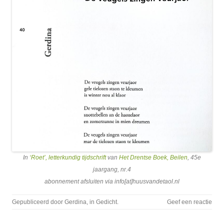
In
‘Roet’, letterkundig tijdschrift
van
Het Drentse Boek, Beilen
, 45e
jaargang, nr.4
abonnement afsluiten via info[at]huusvandetaol.nl
Gepubliceerd door
Gerdina
, in
Gedicht
.
Geef een reactie