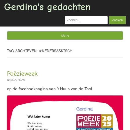
Gerdina's gedachten
Zoeken
naar:
Menu
Ga naar de inhoud
TAG ARCHIEVEN: #NEDERSASKISCH
Poëzieweek
04/02/2025
op de facebookpagina van ’t Huus van de Taol