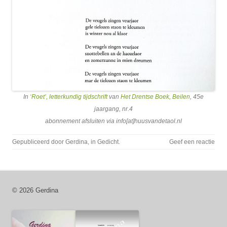
In
‘Roet’, letterkundig tijdschrift
van
Het Drentse Boek, Beilen
, 45e
jaargang, nr.4
abonnement afsluiten via info[at]huusvandetaol.nl
Gepubliceerd door
Gerdina
, in
Gedicht
.
Geef een reactie
© 2026 Gerdina