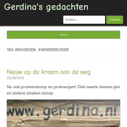
Gerdina's gedachten
Zoeken
naar:
Menu
Ga naar de inhoud
TAG ARCHIEVEN: #MINDERSUIKER
Nieuw op de kraam aan de weg
02/08/2025
Nu ook pruimensiroop en pruimenjam! Ook zwarte bessen jam
en andere smaken siroop.