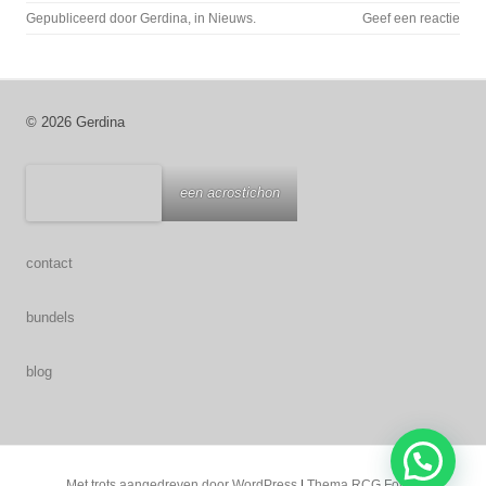
Gepubliceerd door
Gerdina
, in
Nieuws
.
Geef een reactie
© 2026 Gerdina
een acrostichon
contact
bundels
blog
Met trots aangedreven door WordPress
|
Thema RCG Forest