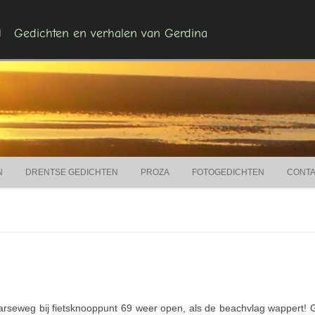
n
Gedichten en verhalen van Gerdina
Ga naar de inhoud
N
DRENTSE GEDICHTEN
PROZA
FOTOGEDICHTEN
CONT
seweg bij fietsknooppunt 69 weer open, als de beachvlag wappert! Gra