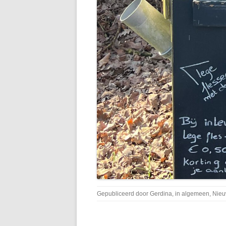
Gepubliceerd door
Gerdina
, in
algemeen
,
Nie