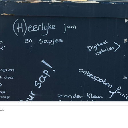
uws
.