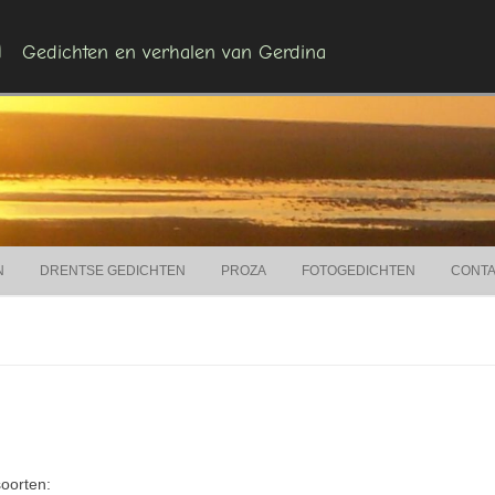
n
Gedichten en verhalen van Gerdina
Ga naar de inhoud
N
DRENTSE GEDICHTEN
PROZA
FOTOGEDICHTEN
CONT
soorten: