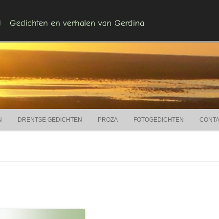
n
Gedichten en verhalen van Gerdina
Ga naar de inhoud
N
DRENTSE GEDICHTEN
PROZA
FOTOGEDICHTEN
CONT