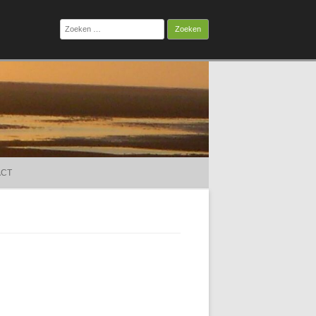
Zoeken
naar:
ACT