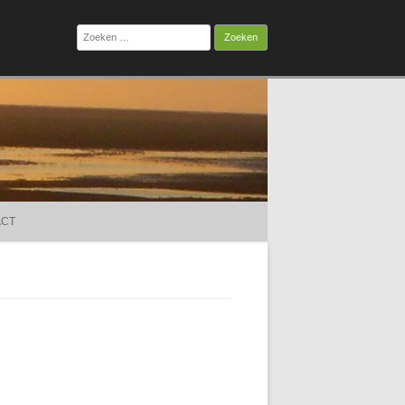
Zoeken
naar:
ACT