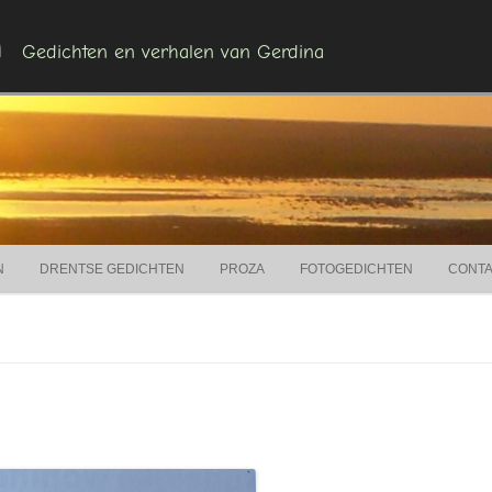
n
Gedichten en verhalen van Gerdina
Ga naar de inhoud
N
DRENTSE GEDICHTEN
PROZA
FOTOGEDICHTEN
CONT