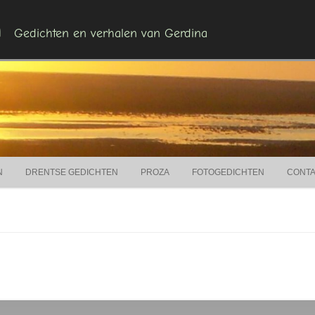
n
Gedichten en verhalen van Gerdina
Ga naar de inhoud
N
DRENTSE GEDICHTEN
PROZA
FOTOGEDICHTEN
CONT