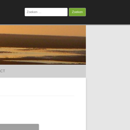
Zoeken
naar:
ACT