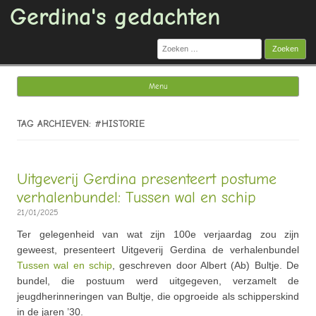
Gerdina's gedachten
Zoeken
naar:
Menu
Ga naar de inhoud
TAG ARCHIEVEN: #HISTORIE
Uitgeverij Gerdina presenteert postume
verhalenbundel: Tussen wal en schip
21/01/2025
Ter gelegenheid van wat zijn 100e verjaardag zou zijn
geweest, presenteert Uitgeverij Gerdina de verhalenbundel
Tussen wal en schip
, geschreven door Albert (Ab) Bultje. De
bundel, die postuum werd uitgegeven, verzamelt de
jeugdherinneringen van Bultje, die opgroeide als schipperskind
in de jaren ’30.