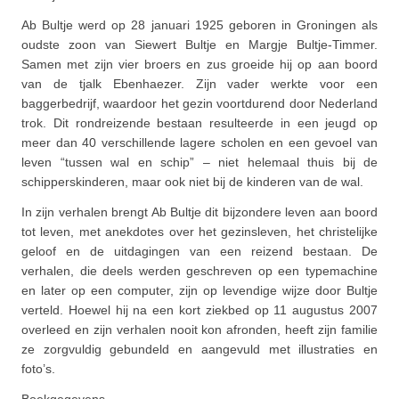
Ab Bultje werd op 28 januari 1925 geboren in Groningen als
oudste zoon van Siewert Bultje en Margje Bultje-Timmer.
Samen met zijn vier broers en zus groeide hij op aan boord
van de tjalk Ebenhaezer. Zijn vader werkte voor een
baggerbedrijf, waardoor het gezin voortdurend door Nederland
trok. Dit rondreizende bestaan resulteerde in een jeugd op
meer dan 40 verschillende lagere scholen en een gevoel van
leven “tussen wal en schip” – niet helemaal thuis bij de
schipperskinderen, maar ook niet bij de kinderen van de wal.
In zijn verhalen brengt Ab Bultje dit bijzondere leven aan boord
tot leven, met anekdotes over het gezinsleven, het christelijke
geloof en de uitdagingen van een reizend bestaan. De
verhalen, die deels werden geschreven op een typemachine
en later op een computer, zijn op levendige wijze door Bultje
verteld. Hoewel hij na een kort ziekbed op 11 augustus 2007
overleed en zijn verhalen nooit kon afronden, heeft zijn familie
ze zorgvuldig gebundeld en aangevuld met illustraties en
foto’s.