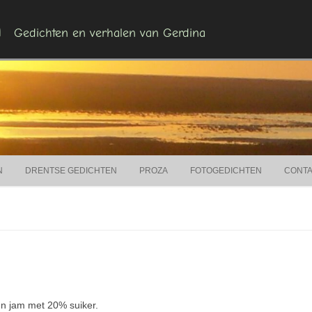
n
Gedichten en verhalen van Gerdina
Ga naar de inhoud
N
DRENTSE GEDICHTEN
PROZA
FOTOGEDICHTEN
CONT
n jam met 20% suiker.