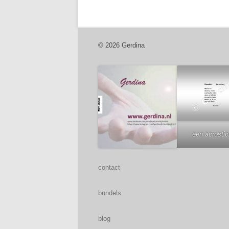
© 2026 Gerdina
een acrosti
contact
bundels
blog