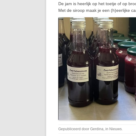
De jam is heerlijk op het toetje of op bro
Met de siroop maak je een (h)eerlijke ca
Gepubliceerd door
Gerdina
, in
Nieuws
.