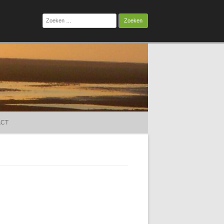
Zoeken
naar:
ACT